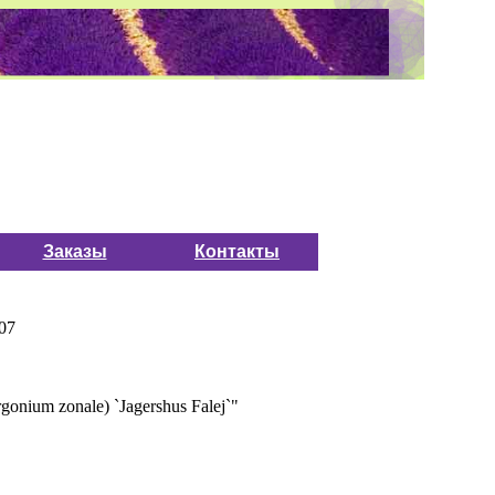
Заказы
Контакты
07
gonium zonale) `Jagershus Falej`"