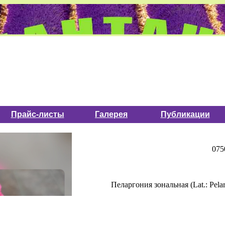
Прайс-листы
Галерея
Публикации
075
Пеларгония зональная (Lat.: Pelar