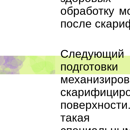
обработку м
после скари
Следующий
подго
механизиров
скарифицир
поверхност
такая 