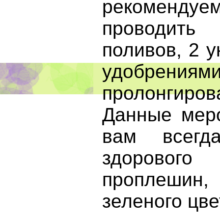
рекоменду
проводит
поливов, 2 у
удобрениям
пролонгиров
Данные меро
вам всегд
здоровог
проплешин
зеленого цве