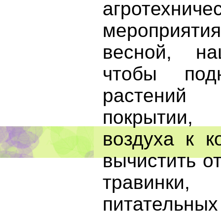
агротехниче
мероприяти
весной, н
чтобы под
растений
покрытии, 
воздуха к к
вычистить о
травинки
питательных