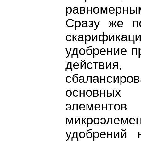
равномерны
Сразу же п
скарифик
удобрение п
действия
сбалансир
основных
элемент
микроэлем
удобрений 