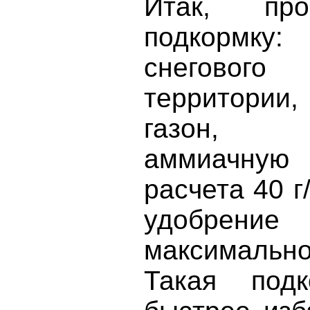
Итак, пр
подкормку:
снеговог
территории,
газон, р
аммиачну
расчета 40 г
удобре
максималь
Такая подк