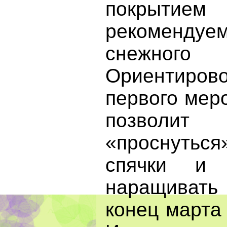
покрыт
рекомендуе
снежног
Ориентир
первого мер
позволит 
«проснутьс
спячки и 
наращивать 
конец марта