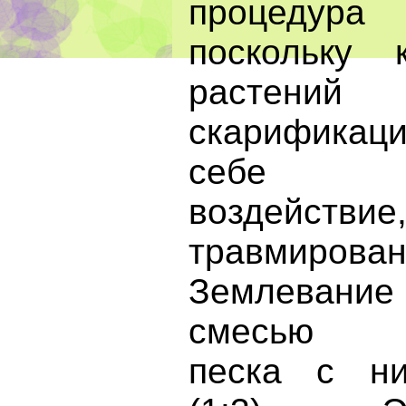
процедур
поскольку 
расте
скарификац
себе ме
воздейст
травмиров
Землевани
смесью кр
песка с н