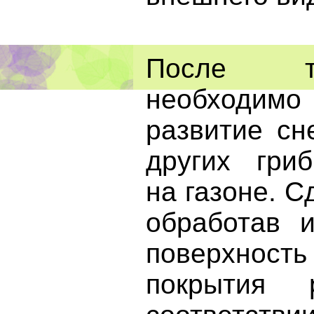
После т
необходим
развитие сн
других гри
на газоне. С
обработав и
поверхно
покрытия 