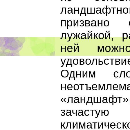
ландшафтно
призвано 
лужайкой, р
ней можн
удовольст
Одним сл
неотъемлема
«ландшафт»
зачаст
климатическ