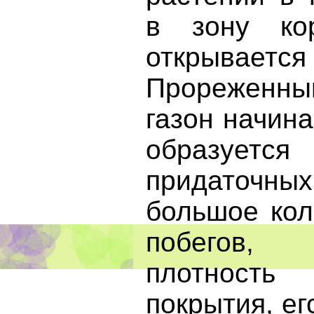
в зону ко
открывается
Прореженны
газон начина
образует
придаточн
большое кол
побегов,
плотност
покрытия, ег