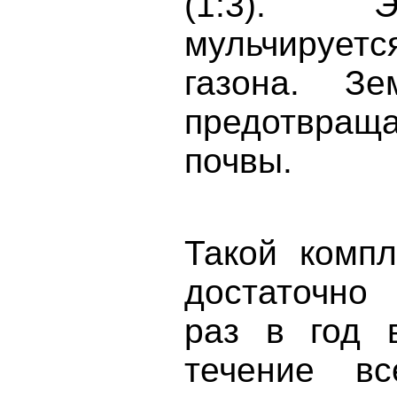
(1:3). 
мульчируетс
газона. Зе
предотвра
почвы.
Такой компл
достаточно
раз в год 
течение в