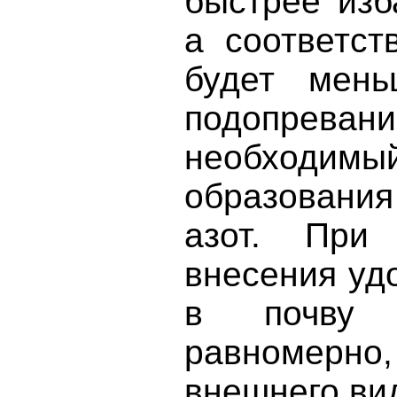
быстрее изб
а соответст
будет мень
подопре
необхо
образовани
азот. При
внесения уд
в почву 
равномерно
внешнего ви