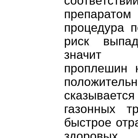
соответстви
препаратом
процедура п
риск выпа
значит 
проплешин н
положи
сказываетс
газонных тр
быстрое отр
здоровых 