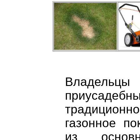
Владель
приусаде
традицион
газонное по
из основ