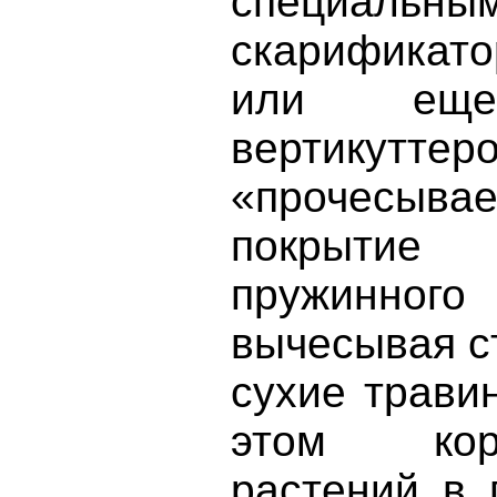
специальны
скарификат
или ещ
вертикуттер
«прочесыв
покрытие
пружинн
вычесывая с
сухие трави
этом кор
растений в 